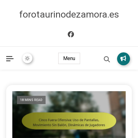
forotaurinodezamora.es
Menu
18 MINS READ