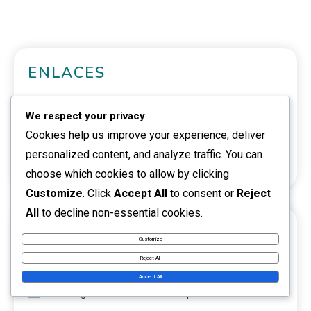
ENLACES
Acerca de
We respect your privacy
Contáctanos
Cookies help us improve your experience, deliver
personalized content, and analyze traffic. You can
Todas las publicaciones
choose which cookies to allow by clicking
Customize
. Click
Accept All
to consent or
Reject
All
to decline non-essential cookies.
CATEGORÍAS
Customize
Reject All
Dinámicas de equipo en el ataque de cinco fuera
Accept All
Estrategias ofensivas en el ataque de cinco