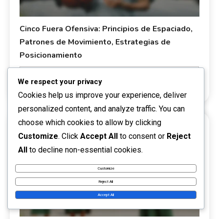
Cinco Fuera Ofensiva: Principios de Espaciado,
Patrones de Movimiento, Estrategias de
Posicionamiento
Posicionamiento de Jugadores en la Ofensiva de Cinco Fuera
We respect your privacy
0
10/02/2026
Derek Sullivan
Cookies help us improve your experience, deliver
personalized content, and analyze traffic. You can
choose which cookies to allow by clicking
Customize
. Click
Accept All
to consent or
Reject
17 MINS READ
All
to decline non-essential cookies.
Customize
Reject All
Accept All